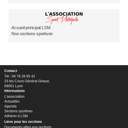
Accueil principal LSM
Nos sections sportives
Contact
Tél : 04 78 28 95 42
33 bis Cours Général Giraud,
69001 Lyon
Informations
L'association
Actualités
Agenda
Sections sportives
Adhérer à LSM
Liens pour les sections
Documents utiles aux sections